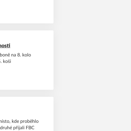
osti
. koši
místo, kde proběhlo
odruhé přijali FBC