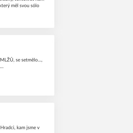
 který měl svou sólo
 MLŽŮ, se setmělo...,
..
ě Hradci, kam jsme v