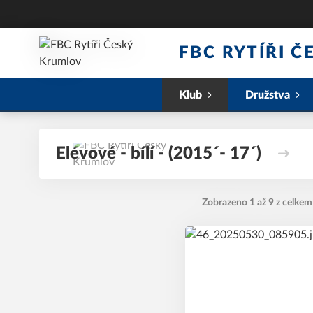
FBC RYTÍŘI 
Klub
Družstva
Elévové - bílí - (2015´- 17´)
Zobrazeno 1 až 9 z celkem