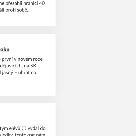
me přesáhli hranici 40
áli proti sobě
roku
ko první v novém roce
udějovicích, na SK
l jasný – uhrát co
ý tým elévů ⚪ vydal do
sledky, tentokrát nám