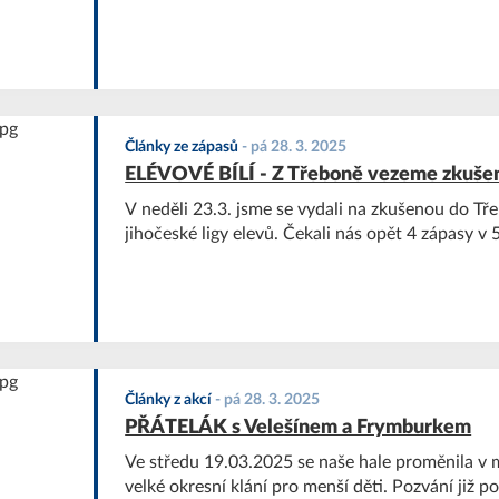
Články ze zápasů
-
pá 28. 3. 2025
ELÉVOVÉ BÍLÍ - Z Třeboně vezeme zkušen
V neděli 23.3. jsme se vydali na zkušenou do Třeboně na 8. kolo
jihočeské ligy elevů. Čekali nás opět 4 zápasy v 5
Články z akcí
-
pá 28. 3. 2025
PŘÁTELÁK s Velešínem a Frymburkem
Ve středu 19.03.2025 se naše hale proměnila v 
velké okresní klání pro menší děti. Pozvání již p