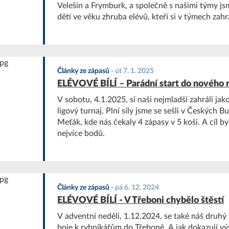
Velešín a Frymburk, a společně s našimi týmy js
dětí ve věku zhruba elévů, kteří si v týmech zahr
turnajovým systémem.
Články ze zápasů
-
út 7. 1. 2025
ELÉVOVÉ BÍLÍ – Parádní start do nového 
V sobotu, 4.1.2025, si naši nejmladší zahráli ja
ligový turnaj. Plní síly jsme se sešli v Českých B
Meťák, kde nás čekaly 4 zápasy v 5 koši. A cíl by
nejvíce bodů.
Články ze zápasů
-
pá 6. 12. 2024
ELÉVOVÉ BÍLÍ - V Třeboni chybělo štěstí
V adventní neděli, 1.12.2024, se také náš druh
boje k rybníkářům do Třeboně. A jak dokazují vý