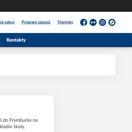
ká sekce
Program zápasů
Tréninky
Facebook
Flickr
Instagram
WhatsApp
Kontakty
li do Frymburka na
kladní školy.