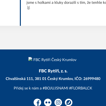
jsme s holkami a kluky dorazili s tím, že tenhle 
🥇
FBC Rytíři, z. s.
Chvalšinská 111, 381 01 Český Krumlov, IČO: 26999480
Přidej se k nám a #BOJUJSNAMI #FLORBALCK
Facebook
Flickr
Instagram
WhatsApp