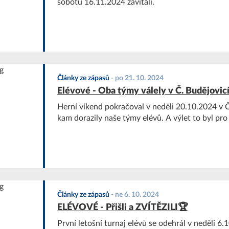
sobotu 16.11.2024 zavítali.
Články ze zápasů
-
po 21. 10. 2024
Elévové - Oba týmy válely v Č. Budějovic
Herní víkend pokračoval v neděli 20.10.2024 v 
kam dorazily naše týmy elévů. A výlet to byl pr
Články ze zápasů
-
ne 6. 10. 2024
ELÉVOVÉ - Přišli a ZVÍTĚZILI🏆
První letošní turnaj elévů se odehrál v neděli 6