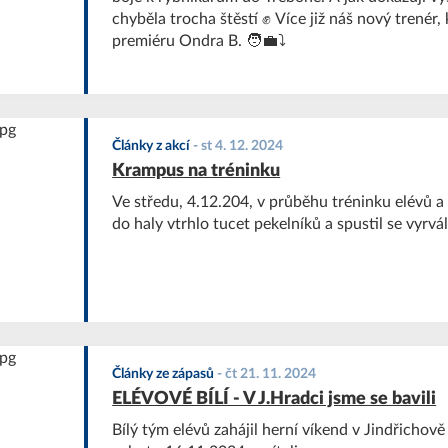
chyběla trocha štěstí ✊ Více již náš nový trenér,
premiéru Ondra B. 🧑‍💼⤵️
Články z akcí
-
st 4. 12. 2024
Krampus na tréninku
Ve středu, 4.12.204, v průběhu tréninku elévů a
do haly vtrhlo tucet pekelníků a spustil se vyrvál.
Články ze zápasů
-
čt 21. 11. 2024
ELÉVOVÉ BÍLÍ - V J.Hradci jsme se bavili
Bílý tým elévů zahájil herní víkend v Jindřichov