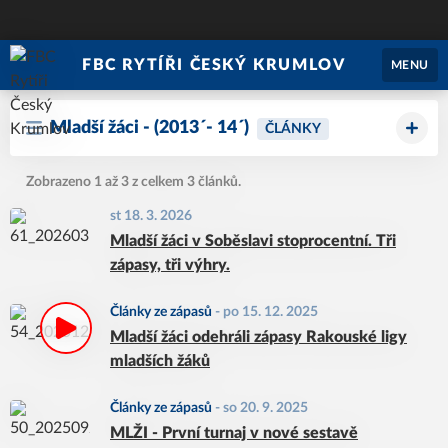
FBC RYTÍŘI ČESKÝ KRUMLOV
MENU
Mladší žáci - (2013´- 14´)
ČLÁNKY
Zobrazeno 1 až 3 z celkem 3 článků.
st 18. 3. 2026
Mladší žáci v Soběslavi stoprocentní. Tři
zápasy, tři výhry.
Články ze zápasů
-
po 15. 12. 2025
Mladší žáci odehráli zápasy Rakouské ligy
mladších žáků
Články ze zápasů
-
so 20. 9. 2025
MLŽI - První turnaj v nové sestavě