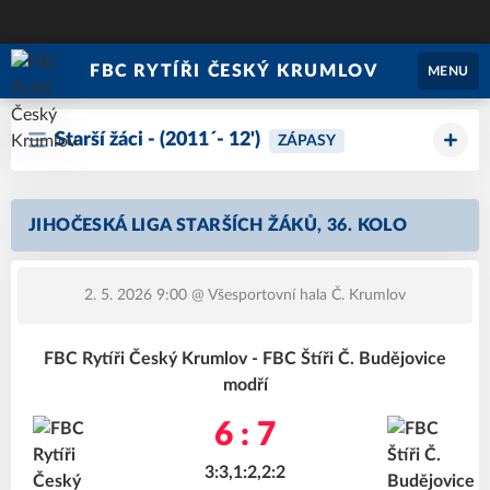
FBC RYTÍŘI ČESKÝ KRUMLOV
MENU
Starší žáci - (2011´- 12')
ZÁPASY
JIHOČESKÁ LIGA STARŠÍCH ŽÁKŮ, 36. KOLO
2. 5. 2026 9:00
@ Všesportovní hala Č. Krumlov
FBC Rytíři Český Krumlov - FBC Štíři Č. Budějovice
modří
6 : 7
3:3,1:2,2:2