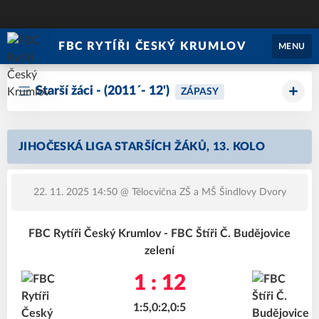
FBC RYTÍŘI ČESKÝ KRUMLOV
MENU
Starší žáci - (2011´- 12')
ZÁPASY
JIHOČESKÁ LIGA STARŠÍCH ŽÁKŮ, 13. KOLO
22. 11. 2025 14:50
@ Tělocvična ZŠ a MŠ Šindlovy Dvory
FBC Rytíři Český Krumlov - FBC Štíři Č. Budějovice
zelení
1 : 12
1:5,0:2,0:5