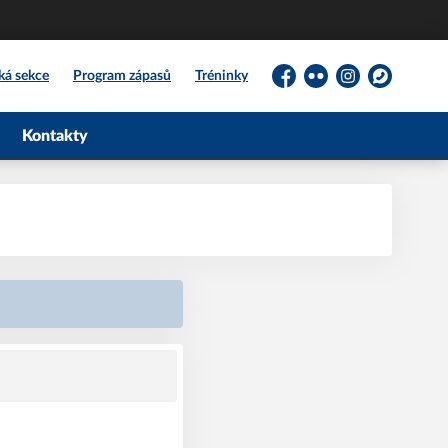
ká sekce
Program zápasů
Tréninky
Facebook
Flickr
Instagram
WhatsApp
Kontakty