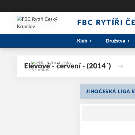
FBC RYTÍŘI 
Klub
Družstva
Elévové - červení - (2014´)
JIHOČESKÁ LIGA E