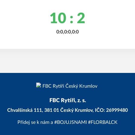
10 : 2
0:0,0:0,0:0
FBC Rytíři, z. s.
Chvalšinská 111, 381 01 Český Krumlov, IČO: 26999480
Přidej se k nám a #BOJUJSNAMI #FLORBALCK