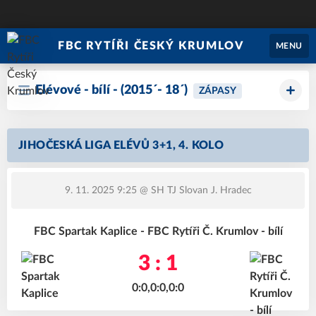
FBC RYTÍŘI ČESKÝ KRUMLOV
MENU
Elévové - bílí - (2015´- 18´)
ZÁPASY
JIHOČESKÁ LIGA ELÉVŮ 3+1, 4. KOLO
9. 11. 2025 9:25
@ SH TJ Slovan J. Hradec
FBC Spartak Kaplice - FBC Rytíři Č. Krumlov - bílí
3 : 1
0:0,0:0,0:0