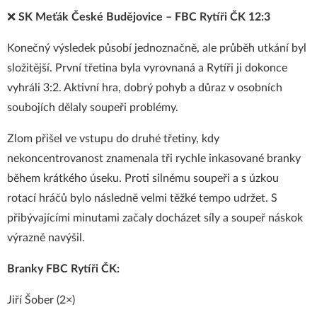
❌
SK Meťák České Budějovice – FBC Rytíři ČK 12:3
Konečný výsledek působí jednoznačně, ale průběh utkání byl
složitější. První třetina byla vyrovnaná a Rytíři ji dokonce
vyhráli 3:2. Aktivní hra, dobrý pohyb a důraz v osobních
soubojích dělaly soupeři problémy.
Zlom přišel ve vstupu do druhé třetiny, kdy
nekoncentrovanost znamenala tři rychle inkasované branky
během krátkého úseku. Proti silnému soupeři a s úzkou
rotací hráčů bylo následně velmi těžké tempo udržet. S
přibývajícími minutami začaly docházet síly a soupeř náskok
výrazně navýšil.
Branky FBC Rytíři ČK:
J
iří Šober (2×)