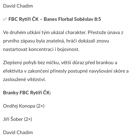
David Chadim
✅
FBC Rytíři ČK – Banes Florbal Soběslav 8:5
Ve druhém utkání tým ukázal charakter. Přestože únava z
prvního zápasu byla znatelná, hráči dokázali znovu
nastartovat koncentraci i bojovnost.
Zlepšený pohyb bez míčku, větší důraz před brankou a
efektivita v zakončení přinesly postupné navyšování skóre a
zasloužené vítězství.
Branky FBC Rytíři ČK:
Ondřej Konopa (2×)
Jiří Šober (2×)
David Chadim