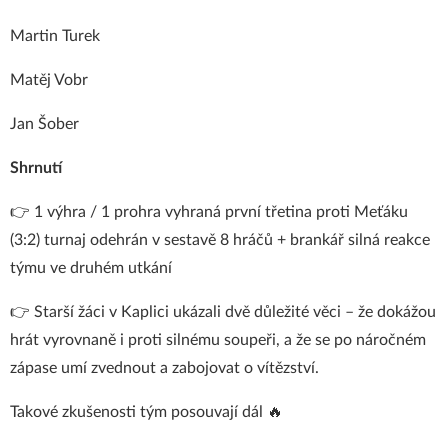
Martin Turek
Matěj Vobr
Jan Šober
Shrnutí
👉 1 výhra / 1 prohra vyhraná první třetina proti Meťáku
(3:2) turnaj odehrán v sestavě 8 hráčů + brankář silná reakce
týmu ve druhém utkání
👉 Starší žáci v Kaplici ukázali dvě důležité věci – že dokážou
hrát vyrovnaně i proti silnému soupeři, a že se po náročném
zápase umí zvednout a zabojovat o vítězství.
Takové zkušenosti tým posouvají dál 🔥