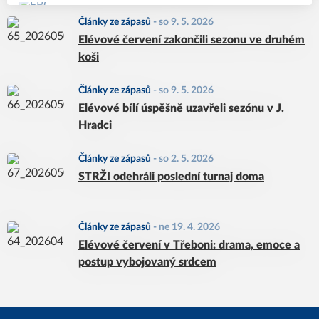
Články ze zápasů
-
so 9. 5. 2026
Elévové červení zakončili sezonu ve druhém
koši
Články ze zápasů
-
so 9. 5. 2026
Elévové bílí úspěšně uzavřeli sezónu v J.
Hradci
Články ze zápasů
-
so 2. 5. 2026
STRŽI odehráli poslední turnaj doma
Články ze zápasů
-
ne 19. 4. 2026
Elévové červení v Třeboni: drama, emoce a
postup vybojovaný srdcem