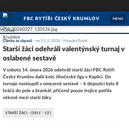
FBC RYTÍŘI ČESKÝ KRUMLOV
MENU
Články ze zápasů
-
ne 15. 2. 2026
- Houska Pavel
Starší žáci odehráli valentýnský turnaj v
oslabené sestavě
V sobotu 14. února 2026 odehráli starší žáci FBC Rytíři
Český Krumlov další kolo Jihočeské ligy v Kaplici. Do
turnaje nastoupili v omezené sestavě – k dispozici bylo 8
hráčů do pole a brankář, přičemž pouze trojice patřila
věkově mezi starší žáky.
STARŠÍ ŽÁCI - (2011´- 12')